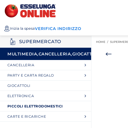
Esselunga
Posizionati sul contenuto principale
Posizionati sull'elenco categorie
I miei acquisti
Spesa
VERIFICA INDIRIZZO
Inizia la spesa
Online
SUPERMERCATO
HOME /
SUPERMER
MULTIMEDIA,CANCELLERIA,GIOCATTOLI
CANCELLERIA
PARTY E CARTA REGALO
GIOCATTOLI
ELETTRONICA
PICCOLI ELETTRODOMESTICI
CARTE E RICARICHE