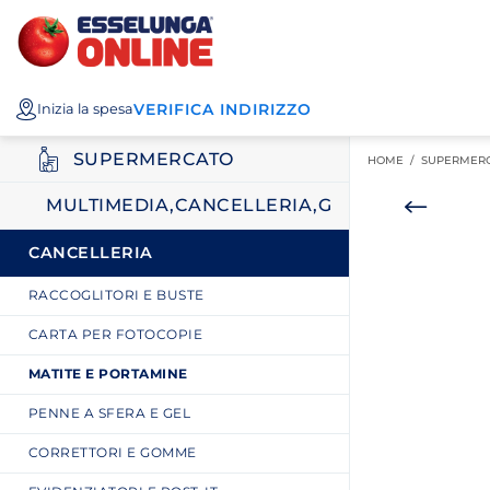
Esselunga
Posizionati sul contenuto principale
Posizionati sull'elenco categorie
I miei acquisti
Spesa
VERIFICA INDIRIZZO
Inizia la spesa
Online
SUPERMERCATO
HOME /
SUPERMER
MULTIMEDIA,CANCELLERIA,GIOCATTOLI
CANCELLERIA
RACCOGLITORI E BUSTE
CARTA PER FOTOCOPIE
MATITE E PORTAMINE
PENNE A SFERA E GEL
CORRETTORI E GOMME