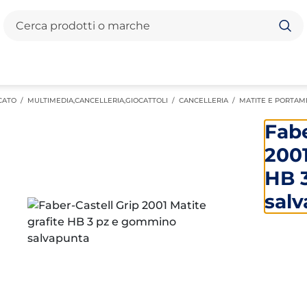
Cerca
CATO
/
MULTIMEDIA,CANCELLERIA,GIOCATTOLI
/
CANCELLERIA
/
MATITE E PORTA
Fabe
2001
HB 
sal