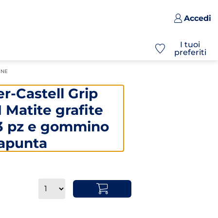
Accedi
I tuoi
preferiti
MINE
r-Castell Grip
 Matite grafite
3 pz e gommino
vapunta
Quantità