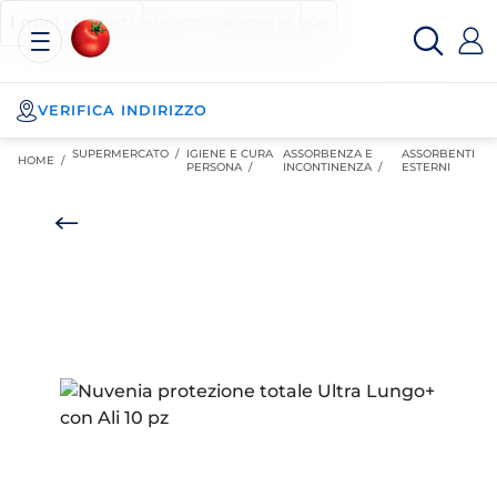
Esselunga
Posizionati sul contenuto principale
Posizionati sull'elenco categorie
I miei acquisti
Spesa
Online
VERIFICA INDIRIZZO
SUPERMERCATO
/
IGIENE E CURA
ASSORBENZA E
ASSORBENTI
HOME /
PERSONA
/
INCONTINENZA
/
ESTERNI