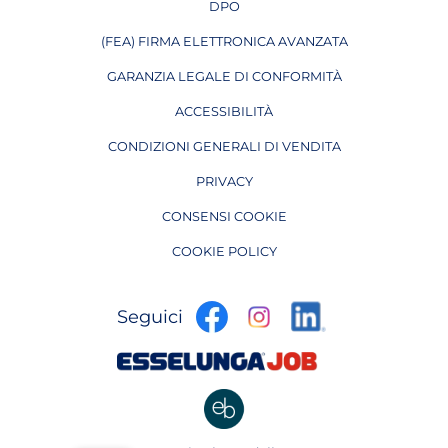
DPO
APRE IN UNA NUOVA PAGINA
(FEA) FIRMA ELETTRONICA AVANZATA
APRE IN UNA NUOVA PAGINA
GARANZIA LEGALE DI CONFORMITÀ
ACCESSIBILITÀ
CONDIZIONI GENERALI DI VENDITA
PRIVACY
CONSENSI COOKIE
COOKIE POLICY
apre
apre
apre
Seguici
in
in
in
una
una
apre
una
nuova
nuova
in
nuova
pagina
pagina
una
pagina
nuova
apre