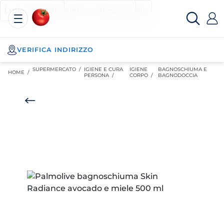
Esselunga
Posizionati sul contenuto principale
Posizionati sull'elenco categorie
I miei acquisti
Spesa
Online
VERIFICA INDIRIZZO
SUPERMERCATO
/
IGIENE E CURA
IGIENE
BAGNOSCHIUMA E
HOME /
PERSONA
/
CORPO
/
BAGNODOCCIA