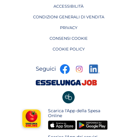
ACCESSIBILITÀ
CONDIZIONI GENERALI DI VENDITA
PRIVACY
CONSENSI COOKIE
COOKIE POLICY
apre
apre
apre
Seguici
in
in
in
una
una
apre
una
nuova
nuova
in
nuova
pagina
pagina
una
pagina
nuova
apre
Scarica l'App della Spesa
pagina
in
Online
una
apre
apre
nuova
in
in
pagina
Scarica l'App dei servizi