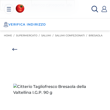
Esselunga
Posizionati sul contenuto principale
Posizionati sull'elenco categorie
I miei acquisti
Spesa
Online
VERIFICA INDIRIZZO
HOME /
SUPERMERCATO
/
SALUMI
/
SALUMI CONFEZIONATI
/
BRESAOLA