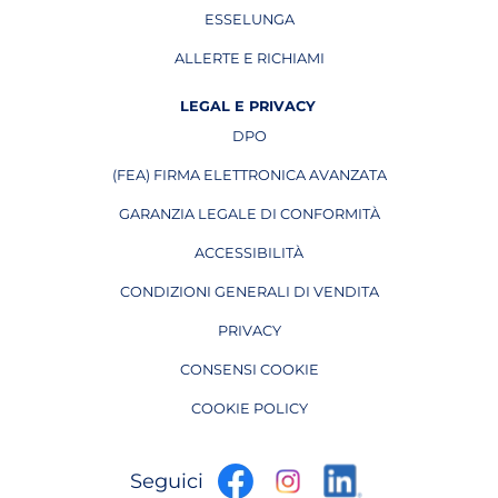
ESSELUNGA
APRE IN UNA NUOVA PAGINA
ALLERTE E RICHIAMI
APRE IN UNA NUOVA PAGINA
LEGAL E PRIVACY
DPO
APRE IN UNA NUOVA PAGINA
(FEA) FIRMA ELETTRONICA AVANZATA
APRE IN UNA NUOVA PAGINA
GARANZIA LEGALE DI CONFORMITÀ
ACCESSIBILITÀ
CONDIZIONI GENERALI DI VENDITA
PRIVACY
CONSENSI COOKIE
COOKIE POLICY
apre
apre
apre
Seguici