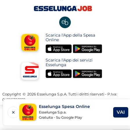
in
in
in
una
una
apre
una
nuova
nuova
in
nuova
pagina
pagina
una
pagina
nuova
apre
Scarica l'App della Spesa
pagina
in
Online
una
apre
apre
nuova
in
in
pagina
Scarica l'App dei servizi
una
una
Esselunga
nuova
nuova
apre
apre
pagina
pagina
in
in
una
una
nuova
nuova
Copyright
©
2026 Esselunga S.p.A. Tutti i diritti riservati - P.Iva:
04916380159
pagina
pagina
Esselunga Spesa Online
VAI
Esselunga S.p.a.
AP
Gratuita - Su Google Play
LIN
IN