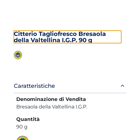
Citterio Tagliofresco Bresaola
della Valtellina I.G.P. 90 g
Informazioni
Caratteristiche
prodotto
Denominazione di Vendita
Bresaola della Valtellina I.G.P.
Quantità
90 g