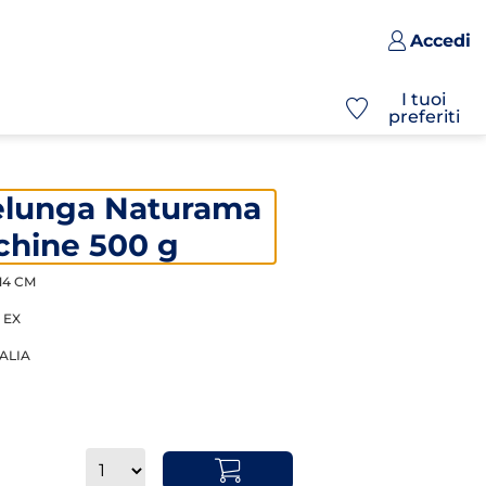
Accedi
I tuoi
preferiti
elunga Naturama
chine 500 g
-14 CM
: EX
TALIA
Quantità