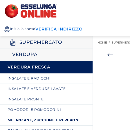
Esselunga
Posizionati sul contenuto principale
Posizionati sull'elenco categorie
I miei acquisti
Spesa
VERIFICA INDIRIZZO
Inizia la spesa
Online
SUPERMERCATO
HOME /
SUPERMER
VERDURA
VERDURA FRESCA
INSALATE E RADICCHI
INSALATE E VERDURE LAVATE
INSALATE PRONTE
POMODORI E POMODORINI
MELANZANE, ZUCCHINE E PEPERONI