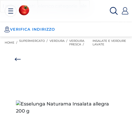
Esselunga
Posizionati sul contenuto principale
Posizionati sull'elenco categorie
I miei acquisti
Spesa
Online
VERIFICA INDIRIZZO
SUPERMERCATO
/
VERDURA
/
VERDURA
INSALATE E VERDURE
HOME /
FRESCA
/
LAVATE