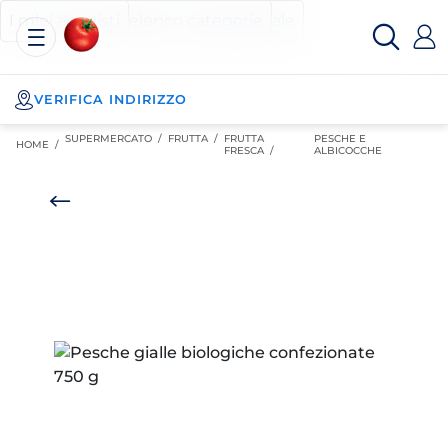
Esselunga
Posizionati sul contenuto principale
Posizionati sull'elenco categorie
I miei acquisti
Spesa
Online
VERIFICA INDIRIZZO
SUPERMERCATO
/
FRUTTA
/
FRUTTA
PESCHE E
HOME /
FRESCA
/
ALBICOCCHE