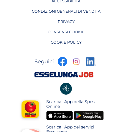
ACCESSIBILITÀ
CONDIZIONI GENERALI DI VENDITA
PRIVACY
CONSENSI COOKIE
COOKIE POLICY
apre
apre
apre
Seguici
in
in
in
una
una
apre
una
nuova
nuova
in
nuova
pagina
pagina
una
pagina
nuova
apre
Scarica l'App della Spesa
pagina
in
Online
una
apre
apre
nuova
in
in
pagina
Scarica l'App dei servizi
una
una
Esselunga