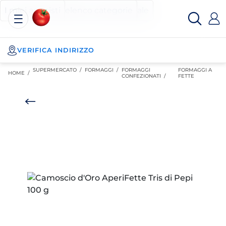
Esselunga
Posizionati sul contenuto principale
Posizionati sull'elenco categorie
I miei acquisti
Spesa
Online
VERIFICA INDIRIZZO
SUPERMERCATO
/
FORMAGGI
/
FORMAGGI
FORMAGGI A
HOME /
CONFEZIONATI
/
FETTE