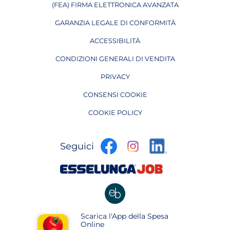
(FEA) FIRMA ELETTRONICA AVANZATA
APRE IN UNA NUOVA PAGINA
GARANZIA LEGALE DI CONFORMITÀ
ACCESSIBILITÀ
CONDIZIONI GENERALI DI VENDITA
PRIVACY
CONSENSI COOKIE
COOKIE POLICY
apre
apre
apre
Seguici
in
in
in
una
una
apre
una
nuova
nuova
in
nuova
pagina
pagina
una
pagina
nuova
apre
Scarica l'App della Spesa
pagina
in
Online