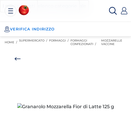
Esselunga
Posizionati sul contenuto principale
Posizionati sull'elenco categorie
I miei acquisti
Spesa
Online
VERIFICA INDIRIZZO
SUPERMERCATO
/
FORMAGGI
/
FORMAGGI
MOZZARELLE
HOME /
CONFEZIONATI
/
VACCINE