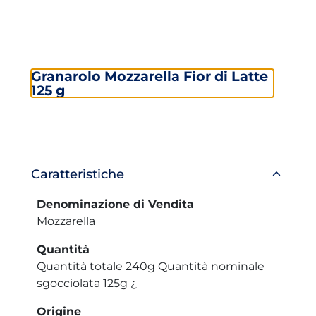
Granarolo Mozzarella Fior di Latte
125 g
Informazioni
Caratteristiche
prodotto
Denominazione di Vendita
Mozzarella
Quantità
Quantità totale 240g Quantità nominale
sgocciolata 125g ¿
Origine