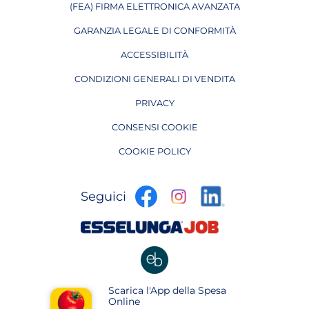
(FEA) FIRMA ELETTRONICA AVANZATA
APRE IN UNA NUOVA PAGINA
GARANZIA LEGALE DI CONFORMITÀ
ACCESSIBILITÀ
CONDIZIONI GENERALI DI VENDITA
PRIVACY
CONSENSI COOKIE
COOKIE POLICY
apre
apre
apre
Seguici
in
in
in
una
una
apre
una
nuova
nuova
in
nuova
pagina
pagina
una
pagina
nuova
apre
Scarica l'App della Spesa
pagina
in
Online