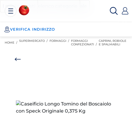
Esselunga
Posizionati sul contenuto principale
Posizionati sull'elenco categorie
I miei acquisti
Spesa
Online
VERIFICA INDIRIZZO
SUPERMERCATO
/
FORMAGGI
/
FORMAGGI
CAPRINI, ROBIOLE
HOME /
CONFEZIONATI
/
E SPALMABILI