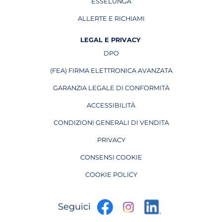
ESSELUNGA
APRE IN UNA NUOVA PAGINA
ALLERTE E RICHIAMI
APRE IN UNA NUOVA PAGINA
LEGAL E PRIVACY
DPO
APRE IN UNA NUOVA PAGINA
(FEA) FIRMA ELETTRONICA AVANZATA
APRE IN UNA NUOVA PAGINA
GARANZIA LEGALE DI CONFORMITÀ
ACCESSIBILITÀ
CONDIZIONI GENERALI DI VENDITA
PRIVACY
CONSENSI COOKIE
COOKIE POLICY
apre
apre
apre
Seguici
in
in
in