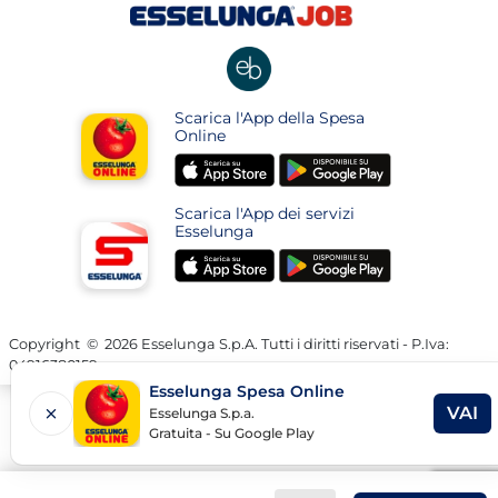
una
una
apre
una
nuova
nuova
in
nuova
pagina
pagina
una
pagina
nuova
apre
Scarica l'App della Spesa
pagina
in
Online
una
apre
apre
nuova
in
in
pagina
Scarica l'App dei servizi
una
una
Esselunga
nuova
nuova
apre
apre
pagina
pagina
in
in
una
una
nuova
nuova
Copyright
©
2026 Esselunga S.p.A. Tutti i diritti riservati - P.Iva:
04916380159
pagina
pagina
Esselunga Spesa Online
VAI
Esselunga S.p.a.
AP
Gratuita - Su Google Play
LIN
IN