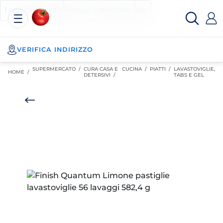
Esselunga
Posizionati sul contenuto principale
Posizionati sull'elenco categorie
I miei acquisti
Spesa
Online
VERIFICA INDIRIZZO
SUPERMERCATO
/
CURA CASA E
CUCINA
/
PIATTI
/
LAVASTOVIGLIE,
HOME /
DETERSIVI
/
TABS E GEL