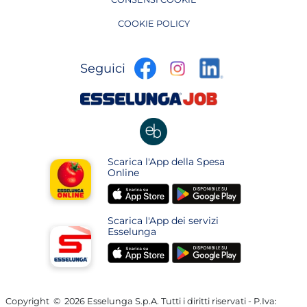
COOKIE POLICY
apre
apre
apre
Seguici
in
in
in
una
una
apre
una
nuova
nuova
in
nuova
pagina
pagina
una
pagina
nuova
apre
Scarica l'App della Spesa
pagina
in
Online
una
apre
apre
nuova
in
in
pagina
Scarica l'App dei servizi
una
una
Esselunga
nuova
nuova
apre
apre
pagina
pagina
in
in
una
una
nuova
nuova
Copyright
©
2026 Esselunga S.p.A. Tutti i diritti riservati - P.Iva: