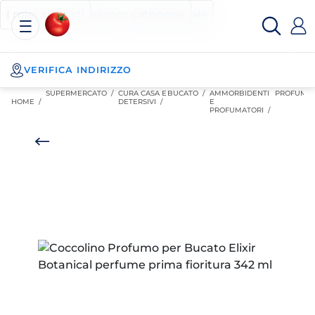
Esselunga
Posizionati sul contenuto principale
Posizionati sull'elenco categorie
I miei acquisti
Spesa
Online
VERIFICA INDIRIZZO
SUPERMERCATO
/
CURA CASA E
BUCATO
/
AMMORBIDENTI
PROFUMA
HOME /
DETERSIVI
/
E
PROFUMATORI
/