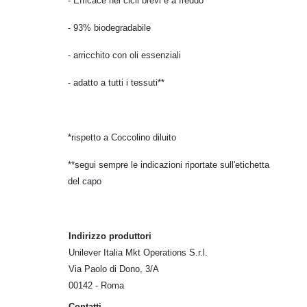
- Efficace nei cicli brevi e a freddo
- 93% biodegradabile
- arricchito con oli essenziali
- adatto a tutti i tessuti**
*rispetto a Coccolino diluito
**segui sempre le indicazioni riportate sull'etichetta
del capo
Indirizzo produttori
Unilever Italia Mkt Operations S.r.l.
Via Paolo di Dono, 3/A
00142 - Roma
Contatti