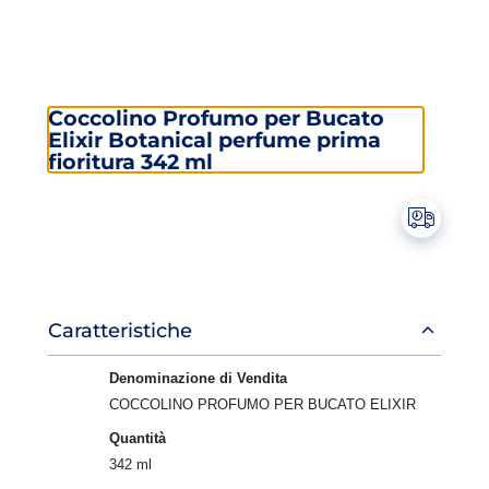
Coccolino Profumo per Bucato
Elixir Botanical perfume prima
fioritura 342 ml
Informazioni
Caratteristiche
prodotto
Denominazione di Vendita
COCCOLINO PROFUMO PER BUCATO ELIXIR
Quantità
342 ml