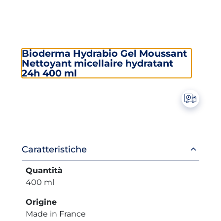
Bioderma Hydrabio Gel Moussant
Nettoyant micellaire hydratant
24h 400 ml
Informazioni
Caratteristiche
prodotto
Quantità
400 ml
Origine
Made in France