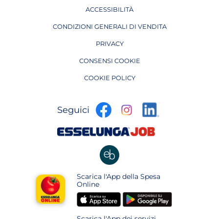
ACCESSIBILITÀ
CONDIZIONI GENERALI DI VENDITA
PRIVACY
CONSENSI COOKIE
COOKIE POLICY
apre
apre
apre
Seguici
in
in
in
una
una
apre
una
nuova
nuova
in
nuova
pagina
pagina
una
pagina
nuova
apre
Scarica l'App della Spesa
pagina
in
Online
una
apre
apre
nuova
in
in
pagina
Scarica l'App dei servizi