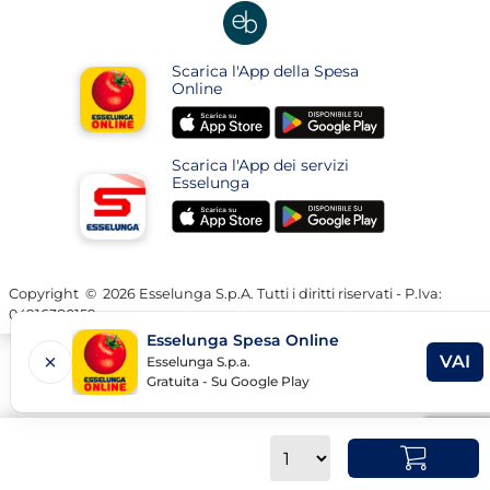
pagina
pagina
una
pagina
nuova
apre
Scarica l'App della Spesa
pagina
in
Online
una
apre
apre
nuova
in
in
pagina
Scarica l'App dei servizi
una
una
Esselunga
nuova
nuova
apre
apre
pagina
pagina
in
in
una
una
nuova
nuova
Copyright
©
2026 Esselunga S.p.A. Tutti i diritti riservati - P.Iva:
04916380159
pagina
pagina
Esselunga Spesa Online
VAI
Esselunga S.p.a.
AP
Gratuita - Su Google Play
LIN
IN
Quantità
UN
NU