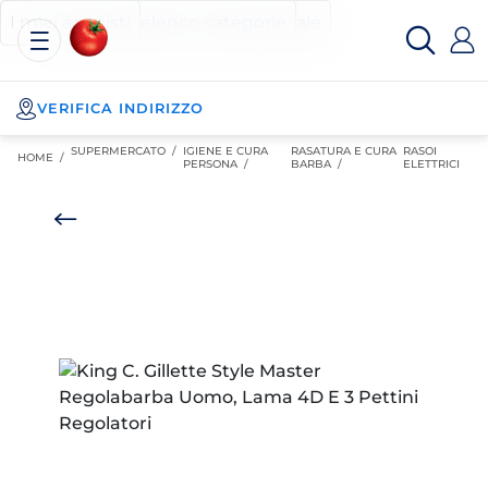
Esselunga
Posizionati sul contenuto principale
Posizionati sull'elenco categorie
I miei acquisti
Spesa
Online
VERIFICA INDIRIZZO
SUPERMERCATO
/
IGIENE E CURA
RASATURA E CURA
RASOI
HOME /
PERSONA
/
BARBA
/
ELETTRICI