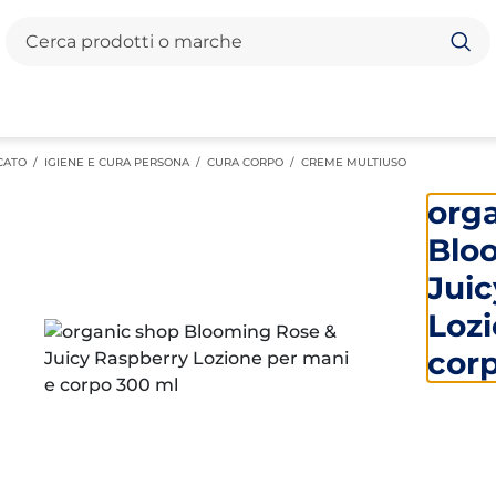
Cerca
CATO
/
IGIENE E CURA PERSONA
/
CURA CORPO
/
CREME MULTIUSO
org
Blo
Jui
Lozi
cor