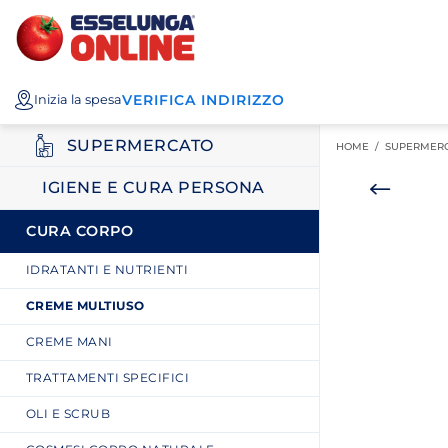
Esselunga
Posizionati sul contenuto principale
Posizionati sull'elenco categorie
I miei acquisti
Spesa
VERIFICA INDIRIZZO
Inizia la spesa
Online
SUPERMERCATO
HOME /
SUPERMER
IGIENE E CURA PERSONA
CURA CORPO
IDRATANTI E NUTRIENTI
CREME MULTIUSO
CREME MANI
TRATTAMENTI SPECIFICI
OLI E SCRUB