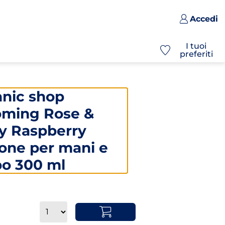
Accedi
I tuoi
preferiti
anic shop
oming Rose &
cy Raspberry
one per mani e
po 300 ml
Quantità