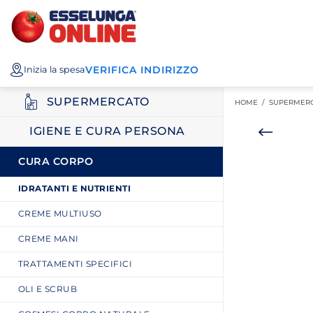
Esselunga
Posizionati sul contenuto principale
Posizionati sull'elenco categorie
I miei acquisti
Spesa
VERIFICA INDIRIZZO
Inizia la spesa
Online
SUPERMERCATO
HOME /
SUPERMER
IGIENE E CURA PERSONA
CURA CORPO
IDRATANTI E NUTRIENTI
CREME MULTIUSO
CREME MANI
TRATTAMENTI SPECIFICI
OLI E SCRUB