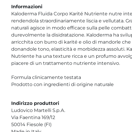
Informazioni
Kaloderma Fluida Corpo Karité Nutriente nutre int
rendendola straordinariamente liscia e vellutata. Gra
naturali agisce in modo efficace sulla pelle com
durevolmente la disidratazione. Kaloderma ha svil
arricchita con burro di karité e olio di mandorle che r
donandole tono, elasticità e morbidezza assoluti. K
Nutriente ha una texture ricca e un profumo avvolge
piacere di un trattamento nutriente intensivo.
Formula clinicamente testata
Prodotto con ingredienti di origine naturale
Indirizzo produttori
Ludovico Martelli S.p.A.
Via Faentina 169/12
50014 Fiesole (FI)
Made in Italy