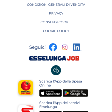
CONDIZIONI GENERALI DI VENDITA
PRIVACY
CONSENSI COOKIE
COOKIE POLICY
apre
apre
apre
Seguici
in
in
in
una
una
apre
una
nuova
nuova
in
nuova
pagina
pagina
una
pagina
nuova
apre
Scarica l'App della Spesa
pagina
in
Online
una
apre
apre
nuova
in
in
pagina
Scarica l'App dei servizi
una
una
Esselunga
nuova
nuova