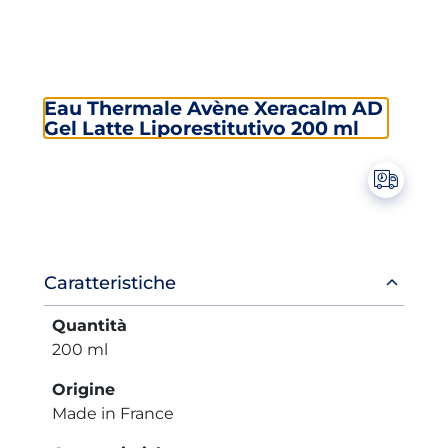
Eau Thermale Avène Xeracalm AD
Gel Latte Liporestitutivo 200 ml
Informazioni
Caratteristiche
prodotto
Quantità
200 ml
Origine
Made in France