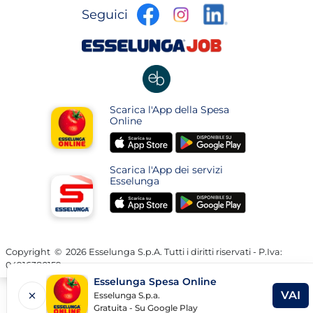
apre
apre
apre
Seguici
in
in
in
una
una
apre
una
nuova
nuova
in
nuova
pagina
pagina
una
pagina
nuova
apre
Scarica l'App della Spesa
pagina
in
Online
una
apre
apre
nuova
in
in
pagina
Scarica l'App dei servizi
una
una
Esselunga
nuova
nuova
apre
apre
pagina
pagina
in
in
una
una
nuova
nuova
Copyright
©
2026 Esselunga S.p.A. Tutti i diritti riservati - P.Iva:
04916380159
pagina
pagina
Esselunga Spesa Online
VAI
Esselunga S.p.a.
AP
Gratuita - Su Google Play