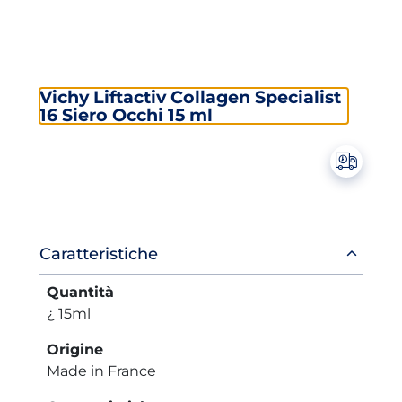
Vichy Liftactiv Collagen Specialist
16 Siero Occhi 15 ml
Informazioni
Caratteristiche
prodotto
Quantità
¿ 15ml
Origine
Made in France