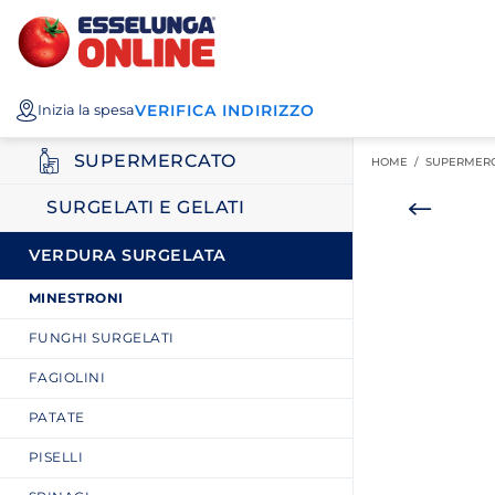
Esselunga
Posizionati sul contenuto principale
Posizionati sull'elenco categorie
I miei acquisti
Spesa
VERIFICA INDIRIZZO
Inizia la spesa
Online
SUPERMERCATO
HOME /
SUPERMER
SURGELATI E GELATI
VERDURA SURGELATA
MINESTRONI
FUNGHI SURGELATI
FAGIOLINI
PATATE
PISELLI