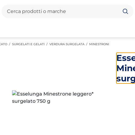
Cerca
CATO
/
SURGELATI E GELATI
/
VERDURA SURGELATA
/
MINESTRONI
Ess
Min
surg