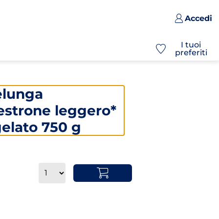
Accedi
I tuoi
preferiti
elunga
estrone leggero*
elato 750 g
Quantità