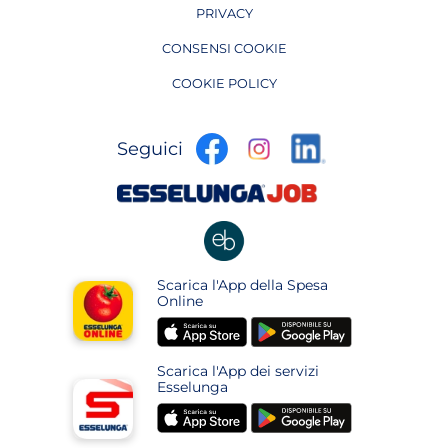
PRIVACY
CONSENSI COOKIE
COOKIE POLICY
apre
apre
apre
Seguici
in
in
in
una
una
apre
una
nuova
nuova
in
nuova
pagina
pagina
una
pagina
nuova
apre
Scarica l'App della Spesa
pagina
in
Online
una
apre
apre
nuova
in
in
pagina
Scarica l'App dei servizi
una
una
Esselunga
nuova
nuova
apre
apre
pagina
pagina
in
in