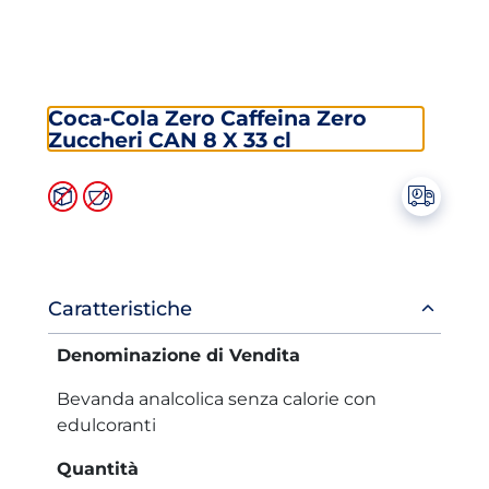
Coca-Cola Zero Caffeina Zero
Zuccheri CAN 8 X 33 cl
Informazioni
Caratteristiche
prodotto
Denominazione di Vendita
Bevanda analcolica senza calorie con
edulcoranti
Quantità