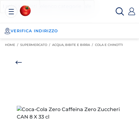
Esselunga
Posizionati sul contenuto principale
Posizionati sull'elenco categorie
I miei acquisti
Spesa
Online
VERIFICA INDIRIZZO
HOME /
SUPERMERCATO
/
ACQUA, BIBITE E BIRRA
/
COLA E CHINOTTI