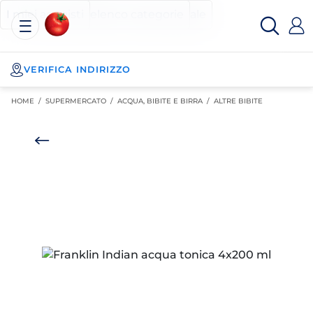
Esselunga
Posizionati sul contenuto principale
Posizionati sull'elenco categorie
I miei acquisti
Spesa
Online
VERIFICA INDIRIZZO
HOME /
SUPERMERCATO
/
ACQUA, BIBITE E BIRRA
/
ALTRE BIBITE