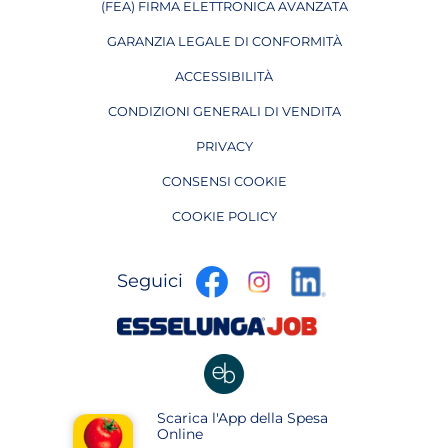
(FEA) FIRMA ELETTRONICA AVANZATA
APRE IN UNA NUOVA PAGINA
GARANZIA LEGALE DI CONFORMITÀ
ACCESSIBILITÀ
CONDIZIONI GENERALI DI VENDITA
PRIVACY
CONSENSI COOKIE
COOKIE POLICY
apre
apre
apre
Seguici
in
in
in
una
una
apre
una
nuova
nuova
in
nuova
pagina
pagina
una
pagina
nuova
apre
Scarica l'App della Spesa
pagina
in
Online