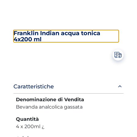
Franklin Indian acqua tonica
4x200 ml
Informazioni
Caratteristiche
prodotto
Denominazione di Vendita
Bevanda analcolica gassata
Quantità
4 x 200ml ¿