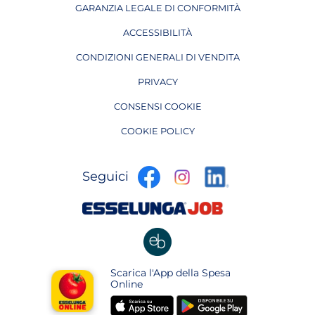
GARANZIA LEGALE DI CONFORMITÀ
ACCESSIBILITÀ
CONDIZIONI GENERALI DI VENDITA
PRIVACY
CONSENSI COOKIE
COOKIE POLICY
apre
apre
apre
Seguici
in
in
in
una
una
apre
una
nuova
nuova
in
nuova
pagina
pagina
una
pagina
nuova
apre
Scarica l'App della Spesa
pagina
in
Online
una
apre
apre
nuova