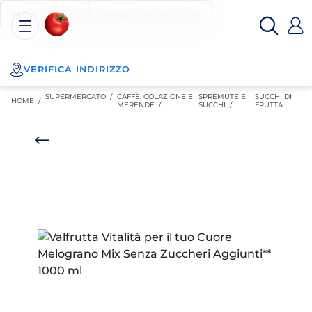
Esselunga
Posizionati sul contenuto principale
Posizionati sull'elenco categorie
I miei acquisti
Spesa
Online
VERIFICA INDIRIZZO
SUPERMERCATO
/
CAFFÈ, COLAZIONE E
SPREMUTE E
SUCCHI DI
HOME /
MERENDE
/
SUCCHI
/
FRUTTA