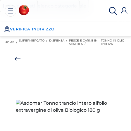
Esselunga
Posizionati sul contenuto principale
Posizionati sull'elenco categorie
I miei acquisti
Spesa
Online
VERIFICA INDIRIZZO
SUPERMERCATO
/
DISPENSA
/
PESCE E CARNE IN
TONNO IN OLIO
HOME /
SCATOLA
/
D'OLIVA