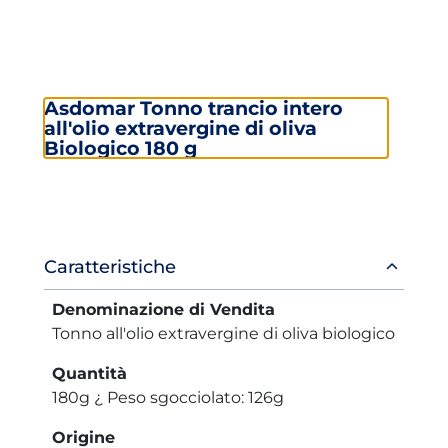
Asdomar Tonno trancio intero
all'olio extravergine di oliva
Biologico 180 g
Informazioni
Caratteristiche
prodotto
Denominazione di Vendita
Tonno all'olio extravergine di oliva biologico
Quantità
180g ¿ Peso sgocciolato: 126g
Origine