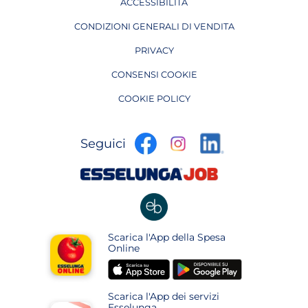
ACCESSIBILITÀ
CONDIZIONI GENERALI DI VENDITA
PRIVACY
CONSENSI COOKIE
COOKIE POLICY
apre
apre
apre
Seguici
in
in
in
una
una
apre
una
nuova
nuova
in
nuova
pagina
pagina
una
pagina
nuova
apre
Scarica l'App della Spesa
pagina
in
Online
una
apre
apre
nuova
in
in
pagina
Scarica l'App dei servizi
una
una
Esselunga