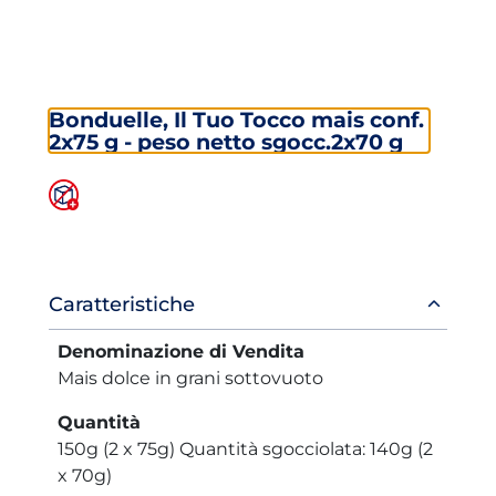
Bonduelle, Il Tuo Tocco mais conf.
2x75 g - peso netto sgocc.2x70 g
Informazioni
Caratteristiche
prodotto
Denominazione di Vendita
Mais dolce in grani sottovuoto
Quantità
150g (2 x 75g) Quantità sgocciolata: 140g (2
x 70g)