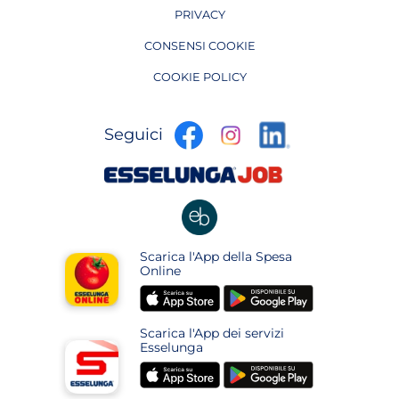
PRIVACY
CONSENSI COOKIE
COOKIE POLICY
apre
apre
apre
Seguici
in
in
in
una
una
apre
una
nuova
nuova
in
nuova
pagina
pagina
una
pagina
nuova
apre
Scarica l'App della Spesa
pagina
in
Online
una
apre
apre
nuova
in
in
pagina
Scarica l'App dei servizi
una
una
Esselunga
nuova
nuova
apre
apre
pagina
pagina
in
in