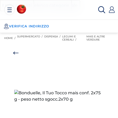
Esselunga
Posizionati sul contenuto principale
Posizionati sull'elenco categorie
I miei acquisti
Spesa
Online
VERIFICA INDIRIZZO
SUPERMERCATO
/
DISPENSA
/
LEGUMI E
MAIS E ALTRE
HOME /
CEREALI
/
VERDURE