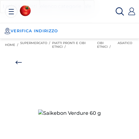
Esselunga
Posizionati sul contenuto principale
Posizionati sull'elenco categorie
I miei acquisti
Spesa
Online
VERIFICA INDIRIZZO
SUPERMERCATO
/
PIATTI PRONTI E CIBI
CIBI
ASIATICO
HOME /
ETNICI
/
ETNICI
/