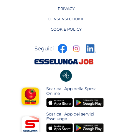
PRIVACY
CONSENSI COOKIE
COOKIE POLICY
apre
apre
apre
Seguici
in
in
in
una
una
apre
una
nuova
nuova
in
nuova
pagina
pagina
una
pagina
nuova
apre
Scarica l'App della Spesa
pagina
in
Online
una
apre
apre
nuova
in
in
pagina
Scarica l'App dei servizi
una
una
Esselunga
nuova
nuova
apre
apre
pagina
pagina