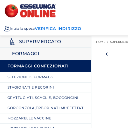
Esselunga
Posizionati sul contenuto principale
Posizionati sull'elenco categorie
I miei acquisti
Spesa
VERIFICA INDIRIZZO
Inizia la spesa
Online
SUPERMERCATO
HOME /
SUPERMER
FORMAGGI
FORMAGGI CONFEZIONATI
SELEZIONI DI FORMAGGI
STAGIONATI E PECORINI
GRATTUGIATI, SCAGLIE, BOCCONCINI
GORGONZOLA,ERBORINATI,MUFFETTATI
MOZZARELLE VACCINE