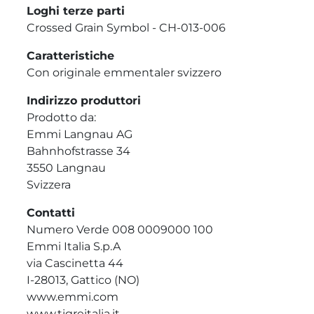
Loghi terze parti
Crossed Grain Symbol - CH-013-006
Caratteristiche
Con originale emmentaler svizzero
Indirizzo produttori
Prodotto da:
Emmi Langnau AG
Bahnhofstrasse 34
3550 Langnau
Svizzera
Contatti
Numero Verde 008 0009000 100
Emmi Italia S.p.A
via Cascinetta 44
I-28013, Gattico (NO)
www.emmi.com
www.tigreitalia.it