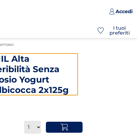
Accedi
I tuoi
preferiti
LATTOSIO
IL Alta
ribilità Senza
osio Yogurt
Albicocca 2x125g
Quantità