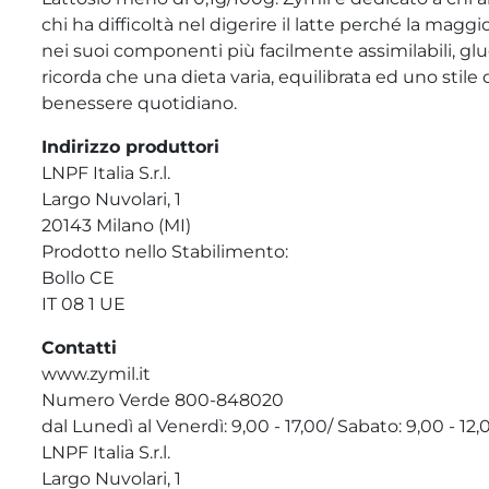
chi ha difficoltà nel digerire il latte perché la maggi
nei suoi componenti più facilmente assimilabili, gluc
ricorda che una dieta varia, equilibrata ed uno stile 
benessere quotidiano.
Indirizzo produttori
LNPF Italia S.r.l.
Largo Nuvolari, 1
20143 Milano (MI)
Prodotto nello Stabilimento:
Bollo CE
IT 08 1 UE
Contatti
www.zymil.it
Numero Verde 800-848020
dal Lunedì al Venerdì: 9,00 - 17,00/ Sabato: 9,00 - 12,
LNPF Italia S.r.l.
Largo Nuvolari, 1