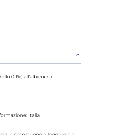
llo 0,1%) all'albicocca
formazione: Italia
ama le cose buone e leggere e a