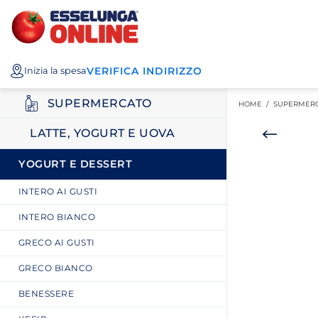
Esselunga
Posizionati sul contenuto principale
Posizionati sull'elenco categorie
I miei acquisti
Spesa
VERIFICA INDIRIZZO
Inizia la spesa
Online
SUPERMERCATO
HOME /
SUPERMER
LATTE, YOGURT E UOVA
YOGURT E DESSERT
INTERO AI GUSTI
INTERO BIANCO
GRECO AI GUSTI
GRECO BIANCO
BENESSERE