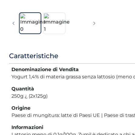
Informazioni
Caratteristiche
prodotto
Denominazione di Vendita
Yogurt 1,4% di materia grassa senza lattosio (meno de
Quantità
250g ¿ (2x125g)
Origine
Paese di mungitura: latte di Paesi UE | Paese di tras
Informazioni
Lattosio meno di 0,1g/100g. Zymil è dedicato a chi 