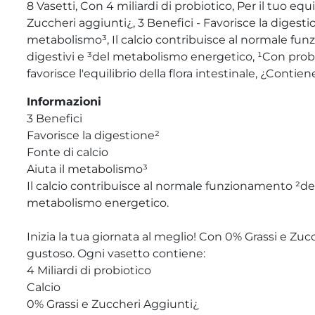
8 Vasetti, Con 4 miliardi di probiotico, Per il tuo equi
Zuccheri aggiunti¿, 3 Benefici - Favorisce la digestion
metabolismo³, Il calcio contribuisce al normale fu
digestivi e ³del metabolismo energetico, ¹Con probi
favorisce l'equilibrio della flora intestinale, ¿Cont
Informazioni
3 Benefici
Favorisce la digestione²
Fonte di calcio
Aiuta il metabolismo³
Il calcio contribuisce al normale funzionamento ²deg
metabolismo energetico.
Inizia la tua giornata al meglio! Con 0% Grassi e Zu
gustoso. Ogni vasetto contiene:
4 Miliardi di probiotico
Calcio
0% Grassi e Zuccheri Aggiunti¿