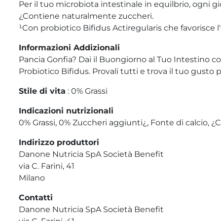
Per il tuo microbiota intestinale in equilbrio, ogni gi
¿Contiene naturalmente zuccheri.
¹Con probiotico Bifidus Actiregularis che favorisce l'e
Informazioni Addizionali
Pancia Gonfia? Dai il Buongiorno al Tuo Intestino con
Probiotico Bifidus. Provali tutti e trova il tuo gusto p
Stile di vita
: 0% Grassi
Indicazioni nutrizionali
0% Grassi, 0% Zuccheri aggiunti¿, Fonte di calcio,
Indirizzo produttori
Danone Nutricia SpA Società Benefit
via C. Farini, 41
Milano
Contatti
Danone Nutricia SpA Società Benefit