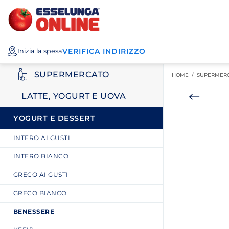
Esselunga
Posizionati sul contenuto principale
Posizionati sull'elenco categorie
I miei acquisti
Spesa
VERIFICA INDIRIZZO
Inizia la spesa
Online
SUPERMERCATO
HOME /
SUPERMER
LATTE, YOGURT E UOVA
YOGURT E DESSERT
INTERO AI GUSTI
INTERO BIANCO
GRECO AI GUSTI
GRECO BIANCO
BENESSERE