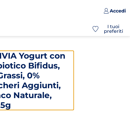
Accedi
I tuoi
preferiti
IVIA Yogurt con
iotico Bifidus,
rassi, 0%
heri Aggiunti,
co Naturale,
25g