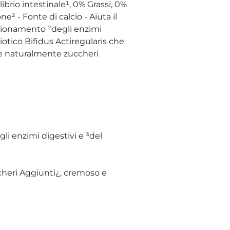
librio intestinale¹, 0% Grassi, 0%
e² - Fonte di calcio - Aiuta il
nzionamento ²degli enzimi
otico Bifidus Actiregularis che
iene naturalmente zuccheri
li enzimi digestivi e ³del
ccheri Aggiunti¿, cremoso e