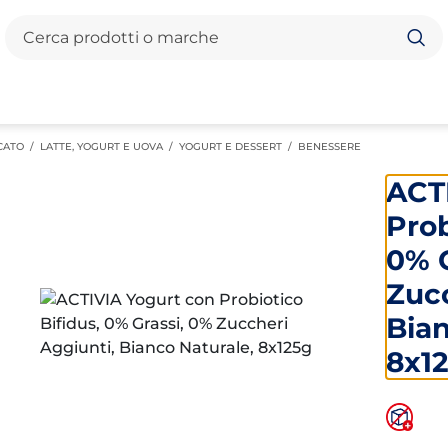
Cerca
CATO
/
LATTE, YOGURT E UOVA
/
YOGURT E DESSERT
/
BENESSERE
ACT
Prob
0% G
Zucc
Bian
8x1