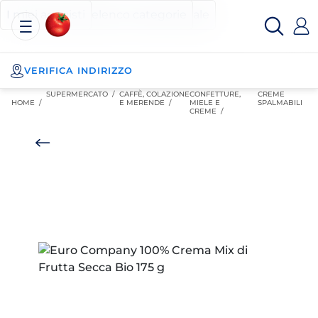
Esselunga
Posizionati sul contenuto principale
Posizionati sull'elenco categorie
I miei acquisti
Spesa
Online
VERIFICA INDIRIZZO
SUPERMERCATO
/
CAFFÈ, COLAZIONE
CONFETTURE,
CREME
HOME /
E MERENDE
/
MIELE E
SPALMABILI
CREME
/