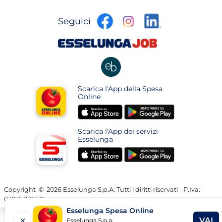
apre
apre
apre
Seguici
in
in
in
una
una
apre
una
nuova
nuova
in
nuova
pagina
pagina
una
pagina
nuova
apre
Scarica l'App della Spesa
pagina
in
Online
una
apre
apre
nuova
in
in
pagina
Scarica l'App dei servizi
una
una
Esselunga
nuova
nuova
apre
apre
pagina
pagina
in
in
una
una
nuova
nuova
Copyright
©
2026 Esselunga S.p.A. Tutti i diritti riservati - P.Iva:
04916380159
pagina
pagina
Esselunga Spesa Online
VAI
Esselunga S.p.a.