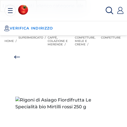
Esselunga
Posizionati sul contenuto principale
Posizionati sull'elenco categorie
I miei acquisti
Spesa
Online
VERIFICA INDIRIZZO
SUPERMERCATO
/
CAFFÈ,
CONFETTURE,
CONFETTURE
HOME /
COLAZIONE E
MIELE E
MERENDE
/
CREME
/