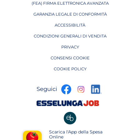
(FEA) FIRMA ELETTRONICA AVANZATA
APRE IN UNA NUOVA PAGINA
GARANZIA LEGALE DI CONFORMITÀ
ACCESSIBILITÀ
CONDIZIONI GENERALI DI VENDITA
PRIVACY
CONSENSI COOKIE
COOKIE POLICY
apre
apre
apre
Seguici
in
in
in
una
una
apre
una
nuova
nuova
in
nuova
pagina
pagina
una
pagina
nuova
apre
Scarica l'App della Spesa
pagina
in
Online