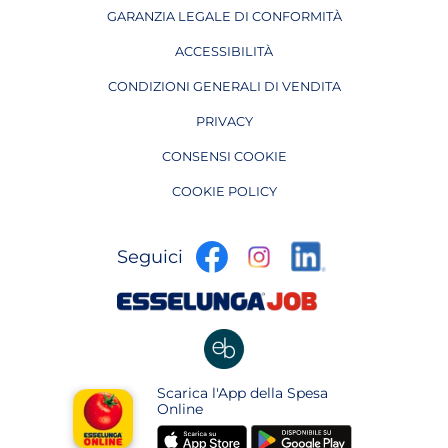
GARANZIA LEGALE DI CONFORMITÀ
ACCESSIBILITÀ
CONDIZIONI GENERALI DI VENDITA
PRIVACY
CONSENSI COOKIE
COOKIE POLICY
apre
apre
apre
Seguici
in
in
in
una
una
apre
una
nuova
nuova
in
nuova
pagina
pagina
una
pagina
nuova
apre
Scarica l'App della Spesa
pagina
in
Online
una
apre
apre