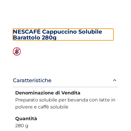
NESCAFÉ Cappuccino Solubile
Barattolo 280g
Informazioni
Caratteristiche
prodotto
Denominazione di Vendita
Preparato solubile per bevanda con latte in
polvere e caffè solubile
Quantità
280 g