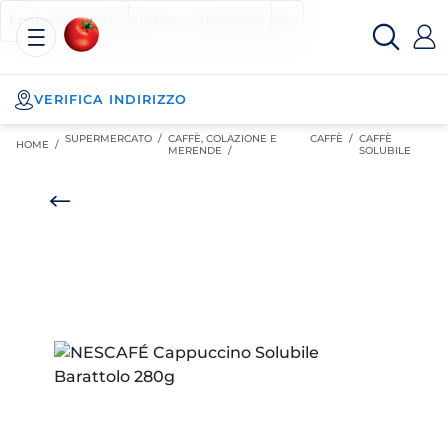
Esselunga
Posizionati sul contenuto principale
Posizionati sull'elenco categorie
I miei acquisti
Spesa
Online
VERIFICA INDIRIZZO
SUPERMERCATO
/
CAFFÈ, COLAZIONE E
CAFFÈ
/
CAFFÈ
HOME /
MERENDE
/
SOLUBILE