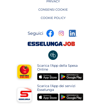
PRIVACY
CONSENSI COOKIE
COOKIE POLICY
apre
apre
apre
Seguici
in
in
in
una
una
apre
una
nuova
nuova
in
nuova
pagina
pagina
una
pagina
nuova
apre
Scarica l'App della Spesa
pagina
in
Online
una
apre
apre
nuova
in
in
pagina
Scarica l'App dei servizi
una
una
Esselunga
nuova
nuova
apre
apre
pagina
pagina
in
in