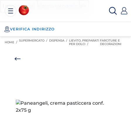
Esselunga
Posizionati sul contenuto principale
Posizionati sull'elenco categorie
I miei acquisti
Spesa
Online
VERIFICA INDIRIZZO
SUPERMERCATO
/
DISPENSA
/
LIEVITO, PREPARATI
FARCITURE E
HOME /
PER DOLCI
/
DECORAZIONI