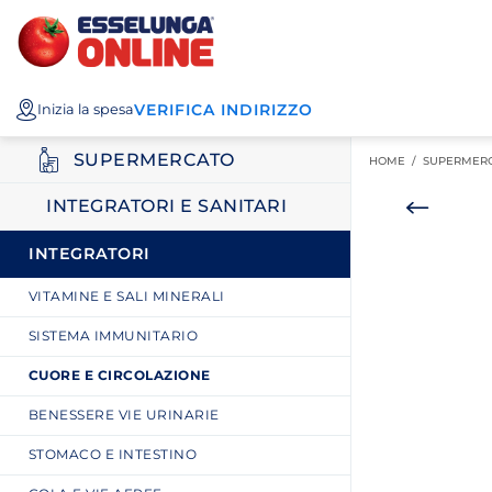
Esselunga
Posizionati sul contenuto principale
Posizionati sull'elenco categorie
I miei acquisti
Spesa
VERIFICA INDIRIZZO
Inizia la spesa
Online
SUPERMERCATO
HOME /
SUPERMER
INTEGRATORI E SANITARI
INTEGRATORI
VITAMINE E SALI MINERALI
SISTEMA IMMUNITARIO
CUORE E CIRCOLAZIONE
BENESSERE VIE URINARIE
STOMACO E INTESTINO