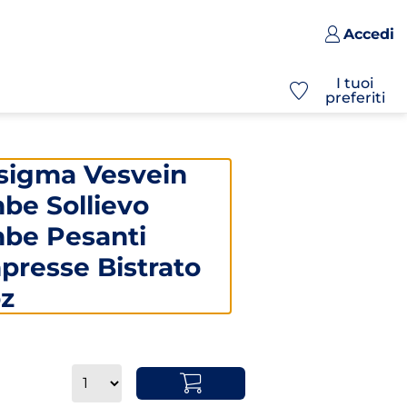
Accedi
I tuoi
preferiti
asigma Vesvein
be Sollievo
be Pesanti
presse Bistrato
pz
Quantità