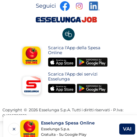
apre
apre
apre
Seguici
in
in
in
una
una
apre
una
nuova
nuova
in
nuova
pagina
pagina
una
pagina
nuova
apre
Scarica l'App della Spesa
pagina
in
Online
una
apre
apre
nuova
in
in
pagina
Scarica l'App dei servizi
una
una
Esselunga
nuova
nuova
apre
apre
pagina
pagina
in
in
una
una
nuova
nuova
Copyright
©
2026 Esselunga S.p.A. Tutti i diritti riservati - P.Iva:
04916380159
pagina
pagina
Esselunga Spesa Online
VAI
Esselunga S.p.a.
AP
Gratuita - Su Google Play