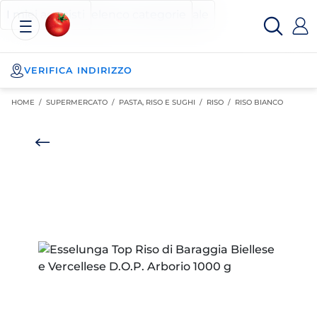
Esselunga
Posizionati sul contenuto principale
Posizionati sull'elenco categorie
I miei acquisti
Spesa
Online
VERIFICA INDIRIZZO
HOME /
SUPERMERCATO
/
PASTA, RISO E SUGHI
/
RISO
/
RISO BIANCO