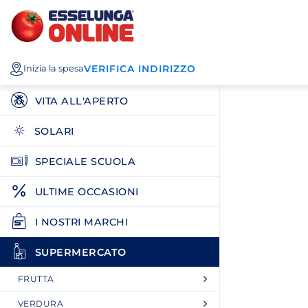
Esselunga
Posizionati sul contenuto principale
Posizionati sull'elenco categorie
I miei acquisti
Spesa
VERIFICA INDIRIZZO
Inizia la spesa
Online
VITA ALL'APERTO
SOLARI
SPECIALE SCUOLA
ULTIME OCCASIONI
I NOSTRI MARCHI
SUPERMERCATO
FRUTTA
VERDURA