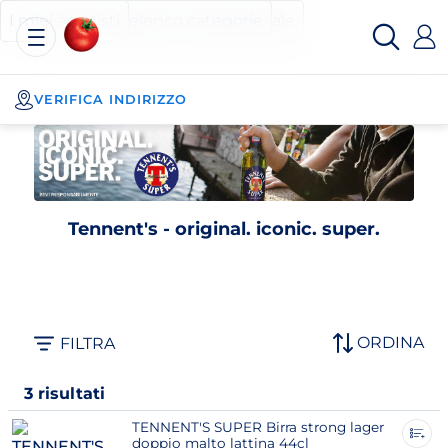
Esselunga
Posizionati sul contenuto principale
Posizionati sull'elenco categorie
I miei acquisti
Spesa
Online
VERIFICA INDIRIZZO
Tennent's - original. iconic. super.
ORDINA
FILTRA
3 risultati
TENNENT'S SUPER Birra strong lager
doppio malto lattina 44cl