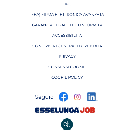
DPO
APRE IN UNA NUOVA PAGINA
(FEA) FIRMA ELETTRONICA AVANZATA
APRE IN UNA NUOVA PAGINA
GARANZIA LEGALE DI CONFORMITÀ
ACCESSIBILITÀ
CONDIZIONI GENERALI DI VENDITA
PRIVACY
CONSENSI COOKIE
COOKIE POLICY
apre
apre
apre
Seguici
in
in
in
una
una
apre
una
nuova
nuova
in
nuova
pagina
pagina
una
pagina
nuova
apre